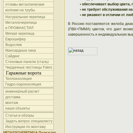
• обеспечивает выбор цвета,
отливы металлические
• не требует обслуживания н
колпаки на трубы
• не ржавеет в отличии от л
Натуральная черепица
Металлочерепица
В Россию поставляются желоба диаме
и ПРОФНАСТИЛ
(ПВХ+ПММА) цветов, что дает возм
Мягкая черепица
завершенность и индивидуальную вы
Еврошифер
Водослив
Мансардные окна
Сайдинг
Стеновые панели (сталь)
Чердачные лестницы Fakro
Гаражные ворота
Теплоизоляция
Гидро-пароизоляция
инженерный расчет
доставка
монтаж
наши объекты
Статьи и обзоры
Задать вопрос специалисту
Инструкции по монтажу
МЕТАЛЛОЧЕРЕПИЦА Полиэстер