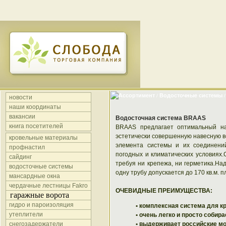
Ассортимент
Водосточные системы
/
/
новости
наши координаты
вакансии
Водосточная система BRAAS
книга посетителей
BRAAS предлагает оптимальный на
эстетически совершенную навесную в
кровельные материалы
элемента системы и их соединени
профнастил
погодных и климатических условиях.
сайдинг
требуя ни крепежа, ни герметика.На
водосточные системы
одну трубу допускается до 170 кв.м. п
мансардные окна
чердачные лестницы Fakro
ОЧЕВИДНЫЕ ПРЕИМУЩЕСТВА:
гаражные ворота
гидро и пароизоляция
• комплексная система для 
утеплители
• очень легко и просто соби
снегозадержатели
• выдерживает российские м